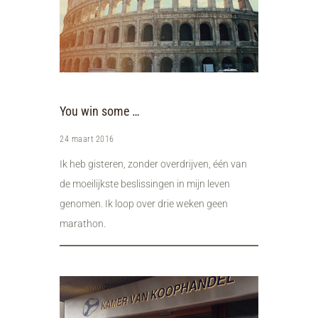
You win some …
24 maart 2016
Ik heb gisteren, zonder overdrijven, één van
de moeilijkste beslissingen in mijn leven
genomen. Ik loop over drie weken geen
marathon.