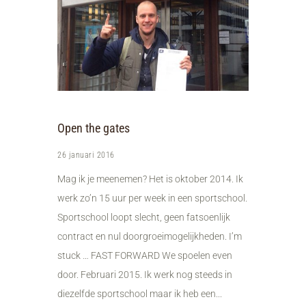
Open the gates
26 januari 2016
Mag ik je meenemen? Het is oktober 2014. Ik
werk zo’n 15 uur per week in een sportschool.
Sportschool loopt slecht, geen fatsoenlijk
contract en nul doorgroeimogelijkheden. I’m
stuck … FAST FORWARD We spoelen even
door. Februari 2015. Ik werk nog steeds in
diezelfde sportschool maar ik heb een...