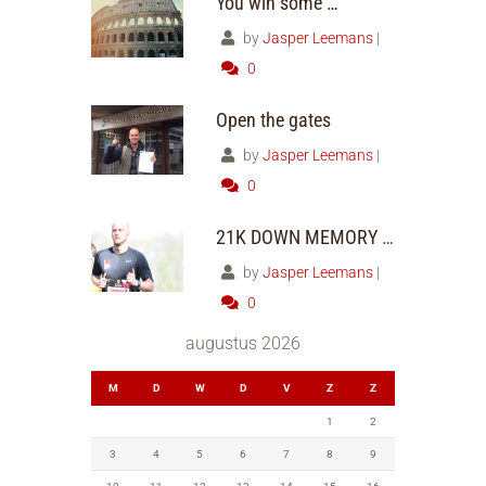
You win some …
by
Jasper Leemans
|
0
Open the gates
by
Jasper Leemans
|
0
21K DOWN MEMORY LANE
by
Jasper Leemans
|
0
augustus 2026
M
D
W
D
V
Z
Z
1
2
3
4
5
6
7
8
9