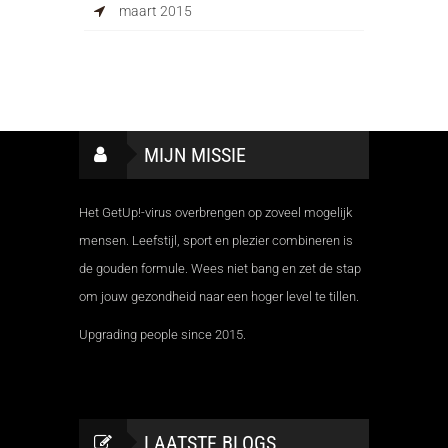
maart 2015
MIJN MISSIE
Het GetUp!-virus overbrengen op zoveel mogelijk
mensen. Leefstijl, sport en plezier combineren is
de gouden formule. Wees niet bang en zet de stap
om jouw gezondheid naar een hoger level te tillen.
Upgrading people since 2015.
LAATSTE BLOGS