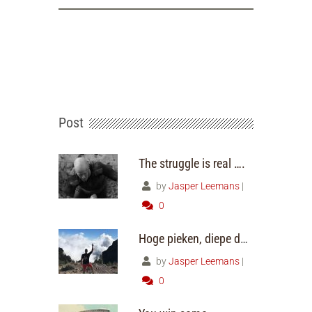
Post
The struggle is real ….
by
Jasper Leemans
|
0
Hoge pieken, diepe dalen
by
Jasper Leemans
|
0